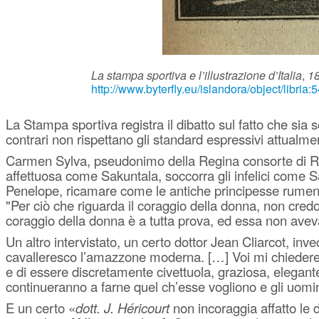
La stampa sportiva e l’illustrazione d’Italia
,
1
http://www.byterfly.eu/islandora/object/libr
La Stampa sportiva registra il dibatto sul fatto che sia
contrari non rispettano gli standard espressivi attualm
Carmen Sylva, pseudonimo della Regina consorte di Ro
affettuosa come Sakuntala, soccorra gli infelici come 
Penelope, ricamare come le antiche principesse rumen
"Per ciò che riguarda il coraggio della donna, non credo 
coraggio della donna è a tutta prova, ed essa non avev
Un altro intervistato, un certo dottor Jean Cliarcot, inv
cavalleresco l’amazzone moderna. […] Voi mi chiederete
e di essere discretamente civettuola, graziosa, elegant
continueranno a farne quel ch’esse vogliono e gli uomin
E un certo «
dott. J. Héricourt
non incoraggia affatto le d