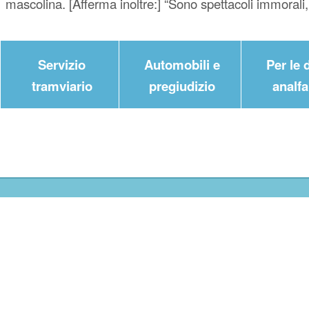
mascolina. [Afferma inoltre:] “Sono spettacoli immoral
Servizio
Automobili e
Per le
tramviario
pregiudizio
analf