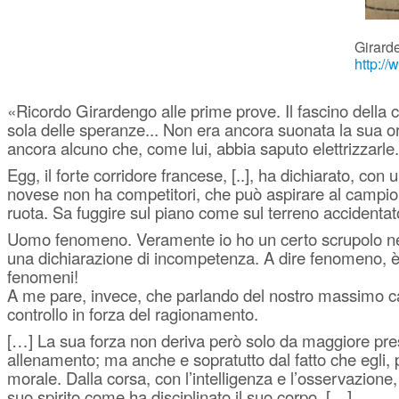
Girard
http:/
«Ricordo Girardengo alle prime prove. Il fascino della 
sola delle speranze... Non era ancora suonata la sua ora. 
ancora alcuno che, come lui, abbia saputo elettrizzarle
Egg, il forte corridore francese, [..], ha dichiarato, 
novese non ha competitori, che può aspirare al campiona
ruota. Sa fuggire sul piano come sul terreno accidenta
Uomo fenomeno. Veramente io ho un certo scrupolo nel pr
una dichiarazione di incompetenza. A dire fenomeno, è 
fenomeni!
A me pare, invece, che parlando del nostro massimo camp
controllo in forza del ragionamento.
[…] La sua forza non deriva però solo da maggiore prest
allenamento; ma anche e sopratutto dal fatto che egli, p
morale. Dalla corsa, con l’intelligenza e l’osservazione
suo spirito come ha disciplinato il suo corpo. […]