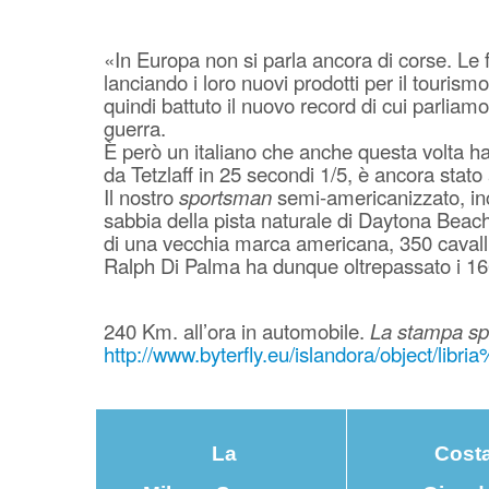
«In Europa non si parla ancora di corse. Le
lanciando i loro nuovi prodotti per il touri
quindi battuto il nuovo record di cui parlia
guerra.
È però un italiano che anche questa volta ha 
da Tetzlaff in 25 secondi 1/5, è ancora stat
Il nostro
sportsman
semi-americanizzato, inc
sabbia della pista naturale di Daytona Beach,
di una vecchia marca americana, 350 cavalli
Ralph Di Palma ha dunque oltrepassato i 1609 
240 Km. all’ora in automobile.
La stampa spor
http://www.byterfly.eu/islandora/object/li
La
Cost