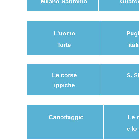
Milano-Sanremo
Girar
L'uomo
Pugi
forte
ital
Le corse
S. S
ippiche
Canottaggio
Le 
e lo