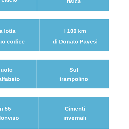
fisica
a lotta
I 100 km
suo codice
di Donato Pavesi
 nuoto
Sul
alfabeto
trampolino
In 55
Cimenti
Monviso
invernali