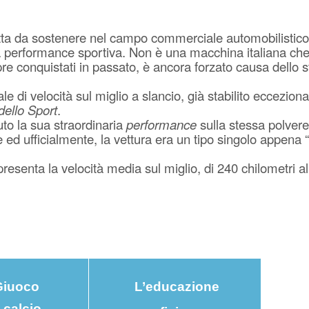
lotta da sostenere nel campo commerciale automobilistico
e la performance sportiva. Non è una macchina italiana ch
e conquistati in passato, è ancora forzato causa dello st
e di velocità sul miglio a slancio, già stabilito eccezio
dello Sport
.
to la sua straordinaria
performance
sulla stessa polvere
 ed ufficialmente, la vettura era un tipo singolo appena 
esenta la velocità media sul miglio, di 240 chilometri al
 Giuoco
L’educazione
 calcio