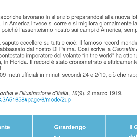
 fabbriche lavorano in silenzio preparandosi alla nuova 
smo. In America invece si corre e si migliora giornalment
mo poiché l'assenteismo nostro sui campi d'America, sempr
saputo eccellere su tutti e cioè: Il famoso record mondial
o abbassato dal nostro Di Palma. Così scrive la
Gazzetta 
ontestato imperatore del volante “in the world” ha ottenu
 in Florida. Il record è stato cronometrato elettricamente
.
metri ufficiali in minuti secondi 24 e 2/10, ciò che rappr
tiva e l’illustrazione d’Italia
,
18
(9), 2 marzo 1919.
bria%3A51658#page/6/mode/2up
ante
Girardengo
Il
del