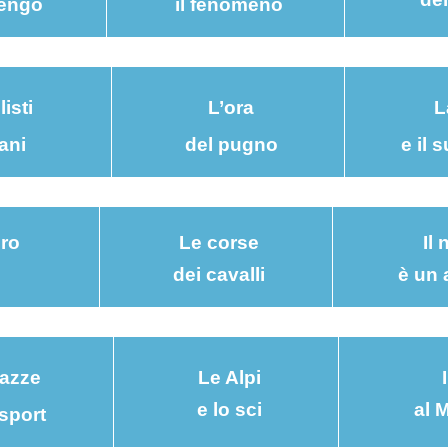
dengo
il fenomeno
listi
L’ora
L
iani
del pugno
e il 
iro
Le corse
Il
dei cavalli
è un 
razze
Le Alpi
e lo sci
al 
 sport