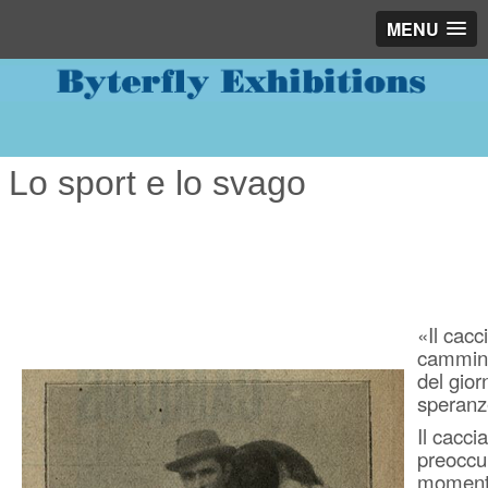
MENU
Lo sport e lo svago
«Il cacc
camminat
del gior
speranz
Il cacci
preoccup
momenti 