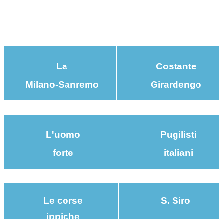
La
Costante
Milano-Sanremo
Girardengo
L'uomo
Pugilisti
forte
italiani
Le corse
S. Siro
ippiche