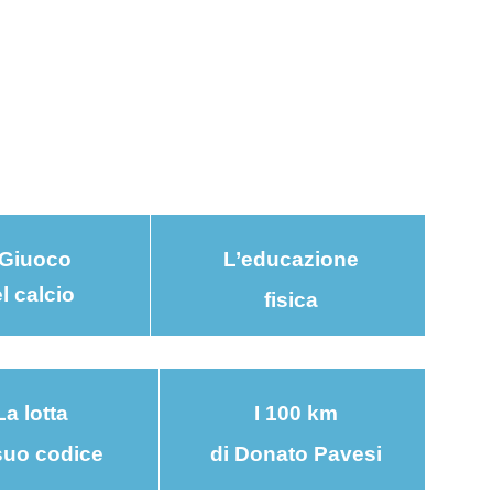
l Giuoco
L’educazione
l calcio
fisica
La lotta
I 100 km
 suo codice
di Donato Pavesi