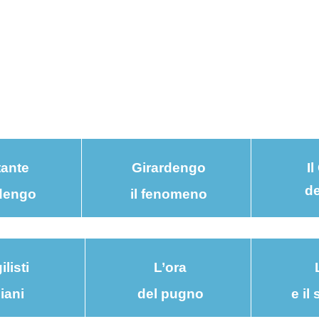
ante
Girardengo
I
de
dengo
il fenomeno
listi
L’ora
liani
del pugno
e il