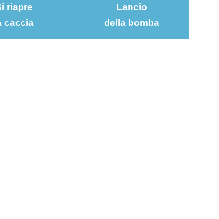
i riapre
Lancio
a caccia
della bomba