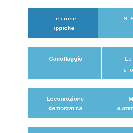
Le corse
S. 
ippiche
Canottaggio
Le
e l
Locomozione
M
democratica
autom