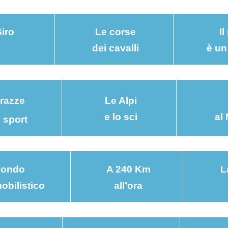
Siro
Le corse
Il
dei cavalli
è un
 razze
Le Alpi
e lo sci
al
o sport
ondo
A 240 Km
L
obilistico
all’ora