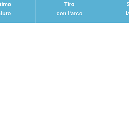
timo
Tiro
S
luto
con l’arco
l