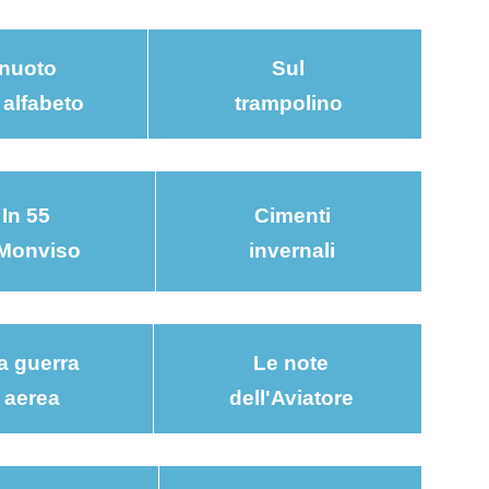
 nuoto
Sul
 alfabeto
trampolino
In 55
Cimenti
 Monviso
invernali
a guerra
Le note
aerea
dell'Aviatore