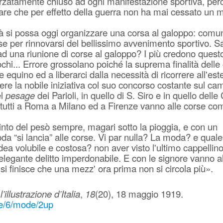
 forzatamente chiuso ad ogni manifestazione sportiva, per
tare che per effetto della guerra non ha mai cessato un 
coltà si possa oggi organizzare una corsa al galoppo: com
ese per rinnovarsi del bellissimo avvenimento sportivo. S
ad una riunione di corse al galoppo? I più credono quest
ochi... Errore grossolano poiché la suprema finalità delle
 equino ed a liberarci dalla necessità di ricorrere all'est
enere la nobile iniziativa col suo concorso costante sul ca
el
pesage
dei Parioli, in quello di S. Siro e in quello dell
te tutti a Roma a Milano ed a Firenze vanno alle corse c
into del pesò sempre, magari sotto la pioggia, e con un
a “si lancia” alle corse. Vi par nulla? La moda? e quale
 dea volubile e costosa? non aver visto l'ultimo cappelli
 elegante delitto imperdonabile. E con le signore vanno a
e si finisce che una mezz' ora prima non si circola più».
illustrazione d’Italia
,
18
(20), 18 maggio 1919.
ge/6/mode/2up