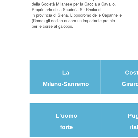
della Società Milanese per la Caccia a Cavallo.
Proprietario della Scuderia Sir Rholand,
in provincia di Siena. L’ippodromo delle Capannelle
(Roma) gli dedica ancora un importante premio
per le corse al galoppo.
La
Cost
Milano-Sanremo
Girar
L'uomo
Pugi
forte
ita