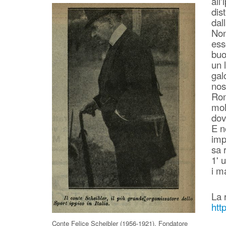
all
dis
dal
Non
ess
buo
un 
gal
nos
Rom
mol
dov
E n
imp
sa 
1' 
i m
La 
htt
Conte Felice Scheibler (1956-1921). Fondatore