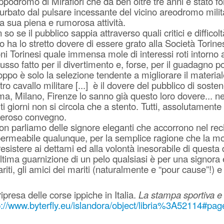
'ippodromo di Mirafiori che da ben oltre tre anni è stato
turbato dal pulsare incessante del vicino areodromo mili
la sua piena e rumorosa attività.
 so se il pubblico sappia attraverso quali critici e diffi
o ha lo stretto dovere di essere grato alla Società Torin
ni Torinesi quale immensa mole di interessi roti intorno 
lusso fatto per il divertimento e, forse, per il guadagno p
oppo è solo la selezione tendente a migliorare il materiale
tro cavallo militare [...] è il dovere del pubblico di sost
a, Milano, Firenze lo sanno già questo loro dovere... n
ti giorni non si circola che a stento. Tutti, assolutamen
eroso convegno.
on parliamo delle signore eleganti che accorrono nel rec
ermeabile qualunque, per la semplice ragione che la mod
resistere ai dettami ed alla volontà inesorabile di questa
ultima guarnizione di un pelo qualsiasi è per una signora
ariti, gli amici dei mariti (naturalmente e “pour cause”!) 
ripresa delle corse ippiche in Italia.
La stampa sportiva e l’
p://www.byterfly.eu/islandora/object/libria%3A52114#pa